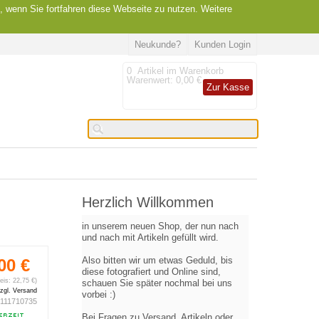
, wenn Sie fortfahren diese Webseite zu nutzen. Weitere
Neukunde?
Kunden Login
0
Artikel im Warenkorb
Warenwert:
0,00 €
Zur Kasse
Herzlich Willkommen
in unserem neuen Shop, der nun nach
und nach mit Artikeln gefüllt wird.
Also bitten wir um etwas Geduld, bis
00 €
diese fotografiert und Online sind,
reis: 22,75 €)
schauen Sie später nochmal bei uns
zgl. Versand
vorbei :)
111710735
Bei Fragen zu Versand, Artikeln oder