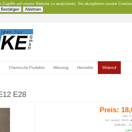
e Zugriffe auf unsere Website zu analysieren. Sie akzeptieren unsere Cookies
Bestätigen
Ablehnen
Chemische Produkte
Werzeug
Hersteller
Widerruf
 E12 E28
Preis:
18,
(alter P
inkl. gesetzl. MwSt.
z
Artikelnr.:
12