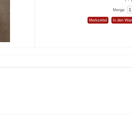
Menge:
Merkzettel
In den War