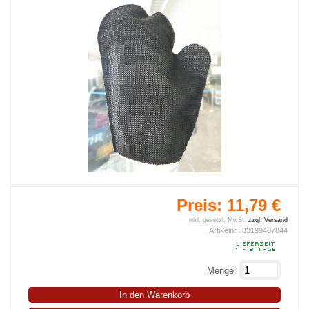
Preis:
11,79 €
inkl. gesetzl. MwSt.
zzgl. Versand
Artikelnr.:
83199407844
Menge:
In den Warenkorb