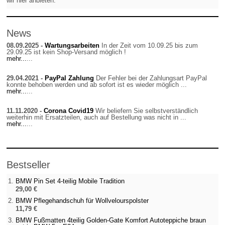
wir hier anbieten.
News
08.09.2025 -
Wartungsarbeiten
In der Zeit vom 10.09.25 bis zum
29.09.25 ist kein Shop-Versand möglich !
mehr...
...
29.04.2021 -
PayPal Zahlung
Der Fehler bei der Zahlungsart PayPal
konnte behoben werden und ab sofort ist es wieder möglich ...
mehr...
...
11.11.2020 -
Corona Covid19
Wir beliefern Sie selbstverständlich
weiterhin mit Ersatzteilen, auch auf Bestellung was nicht in ...
mehr...
...
Bestseller
BMW Pin Set 4-teilig Mobile Tradition
29,00 €
BMW Pflegehandschuh für Wollvelourspolster
11,79 €
BMW Fußmatten 4teilig Golden-Gate Komfort Autoteppiche braun