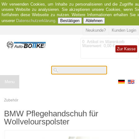
Wir verwenden Cookies, um Inhalte zu personalisieren und die Zugriffe au
unsere Website zu analysieren. Sie akzeptieren unsere Cookies, wenn Si
fortfahren diese Webseite zu nutzen. Weitere Informationen erhalten Sie i
unserer
Datenschutzerklärung
.
Bestätigen
Ablehnen
Neukunde?
Kunden Login
0
Artikel im Warenkorb
Warenwert:
0,00 €
Zur Kasse
Menu
Zubehör
BMW Pflegehandschuh für
Wollvelourspolster