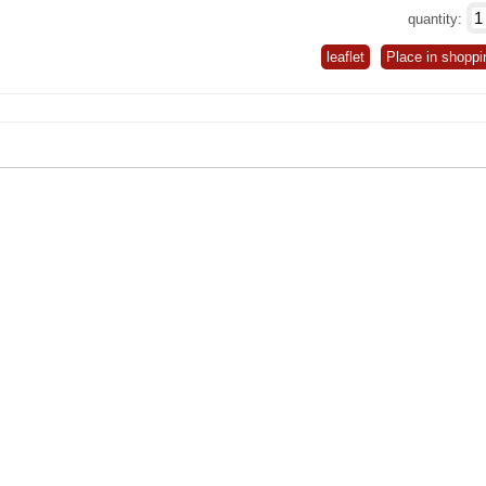
quantity:
leaflet
Place in shoppi