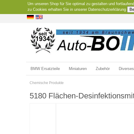
Um unseren Shop für Sie optimal zu gestalten und fortlaufe
zu Cookies erhalten Sie in unserer Datenschutzerklärung
Be
BMW Ersatzteile
Miniaturen
Zubehör
Diverses
Chemische Produkte
5180 Flächen-Desinfektionsmi