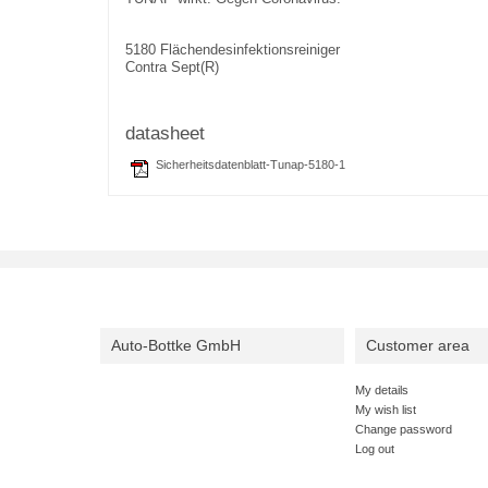
5180 Flächendesinfektionsreiniger
Contra Sept(R)
datasheet
Sicherheitsdatenblatt-Tunap-5180-1
Auto-Bottke GmbH
Customer area
My details
My wish list
Change password
Log out