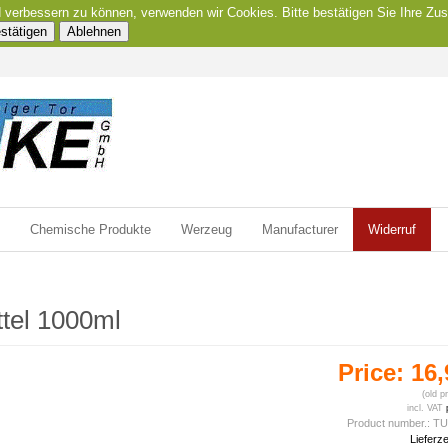
nd verbessern zu können, verwenden wir Cookies. Bitte bestätigen Sie Ihre 
stätigen
Ablehnen
Chemische Produkte
Werzeug
Manufacturer
Widerruf
ttel 1000ml
Price:
16,
(old p
incl. VAT
Product number.:
TU
Lieferze