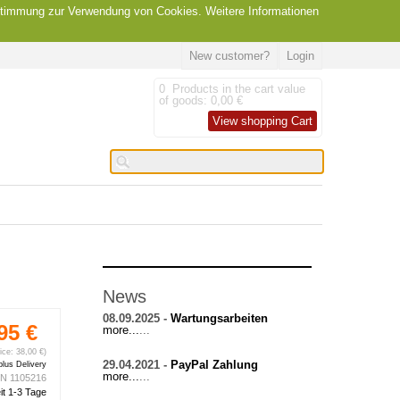
Zustimmung zur Verwendung von Cookies. Weitere Informationen
New customer?
Login
0
Products in the cart
value
of goods:
0,00 €
View shopping Cart
News
08.09.2025 -
Wartungsarbeiten
95 €
more...
...
rice: 38,00 €)
29.04.2021 -
PayPal Zahlung
plus Delivery
more...
...
N 1105216
it 1-3 Tage