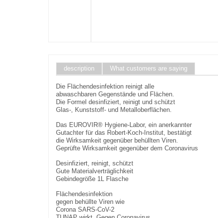
description
What customers are saying
Die Flächendesinfektion reinigt alle
abwaschbaren Gegenstände und Flächen.
Die Formel desinfiziert, reinigt und schützt
Glas-, Kunststoff- und Metalloberflächen.
Das EUROVIR® Hygiene-Labor, ein anerkannter
Gutachter für das Robert-Koch-Institut, bestätigt
die Wirksamkeit gegenüber behüllten Viren.
Geprüfte Wirksamkeit gegenüber dem Coronavirus
Desinfiziert, reinigt, schützt
Gute Materialverträglichkeit
Gebindegröße 1L Flasche
Flächendesinfektion
gegen behüllte Viren wie
Corona SARS-CoV-2
TUNAP wirkt. Gegen Coronavirus.