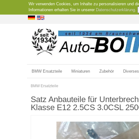
Wir verwenden Cookies, um Inhalte zu personalisieren und di
Informationen erhalten Sie in unserer
Datenschutzerklärung
.
BMW Ersatzteile
Miniaturen
Zubehör
Diverses
BMW Ersatzteile
Satz Anbauteile für Unterbre
Klasse E12 2.5CS 3.0CSL 2500