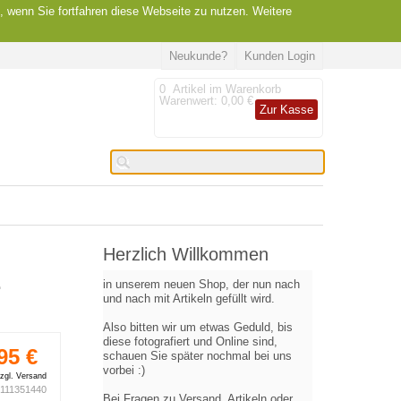
, wenn Sie fortfahren diese Webseite zu nutzen. Weitere
Neukunde?
Kunden Login
0
Artikel im Warenkorb
Warenwert:
0,00 €
Zur Kasse
Herzlich Willkommen
e
in unserem neuen Shop, der nun nach
und nach mit Artikeln gefüllt wird.
Also bitten wir um etwas Geduld, bis
diese fotografiert und Online sind,
95 €
schauen Sie später nochmal bei uns
vorbei :)
zgl. Versand
111351440
Bei Fragen zu Versand, Artikeln oder