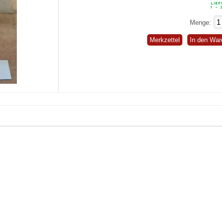
Menge:
Merkzettel
In den War