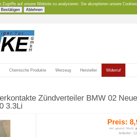
e Zugriffe auf unsere Website zu analysieren. Sie akzeptieren unsere Cookies
Bestätigen
Ablehnen
Chemische Produkte
Werzeug
Hersteller
Widerruf
cherkontakte Zündverteiler BMW 02 Neu
 3.3Li
Preis:
8,
inkl. gesetzl. MwSt.
z
Artikelnr.:
12