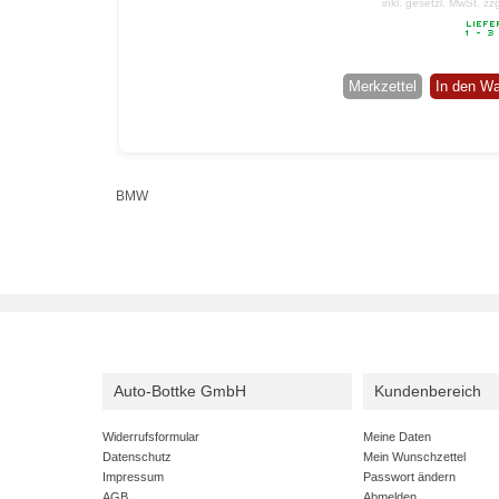
inkl. gesetzl. MwSt.
zz
Merkzettel
In den W
BMW
Auto-Bottke GmbH
Kundenbereich
Widerrufsformular
Meine Daten
Datenschutz
Mein Wunschzettel
Impressum
Passwort ändern
AGB
Abmelden