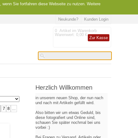
, wenn Sie fortfahren diese Webseite zu nutzen. Weitere
Neukunde?
Kunden Login
0
Artikel im Warenkorb
Warenwert:
0,00 €
Zur Kasse
Herzlich Willkommen
in unserem neuen Shop, der nun nach
und nach mit Artikeln gefüllt wird.
7
8
...
Also bitten wir um etwas Geduld, bis
diese fotografiert und Online sind,
schauen Sie später nochmal bei uns
vorbei :)
Bei Fragen zu Versand, Artikeln oder