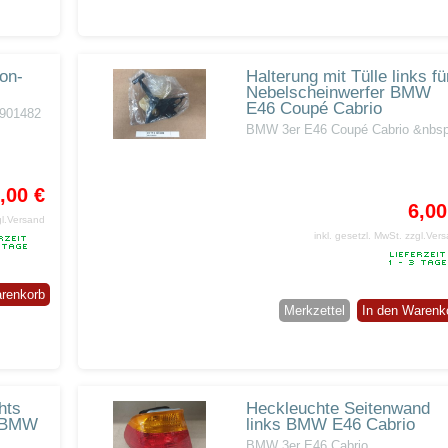
on-
Halterung mit Tülle links fü
Nebelscheinwerfer BMW
E46 Coupé Cabrio
6901482
BMW 3er E46 Coupé Cabrio &nbsp
,00 €
6,00
gl.Versand
inkl. gesetzl. MwSt.
zzgl.Ver
arenkorb
Merkzettel
In den Warenk
hts
Heckleuchte Seitenwand
r BMW
links BMW E46 Cabrio
BMW 3er E46 Cabrio