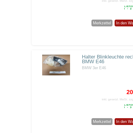
inkl. gesetzl. MwSt.
zz
Merkzettel
In den W
Halter Blinkleuchte rec
BMW E46
BMW 3er E46
20
inkl. gesetzl. MwSt.
zz
Merkzettel
In den W