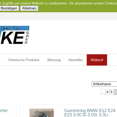
e Zugriffe auf unsere Website zu analysieren. Sie akzeptieren unsere Cookies
Bestätigen
Ablehnen
Chemische Produkte
Werzeug
Hersteller
Widerruf
...
4
5
6
rfer
Gummiring BMW E12 E24
E23 3.0CSi 3.0Si 3.3Li