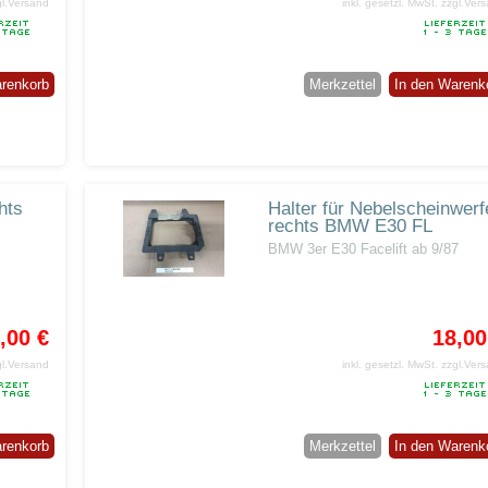
gl.Versand
inkl. gesetzl. MwSt.
zzgl.Ver
arenkorb
Merkzettel
In den Warenk
hts
Halter für Nebelscheinwerf
rechts BMW E30 FL
BMW 3er E30 Facelift ab 9/87
,00 €
18,00
gl.Versand
inkl. gesetzl. MwSt.
zzgl.Ver
arenkorb
Merkzettel
In den Warenk