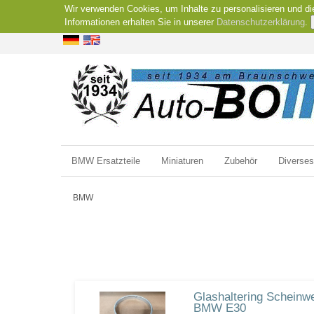
Wir verwenden Cookies, um Inhalte zu personalisieren und di
Informationen erhalten Sie in unserer
Datenschutzerklärung
.
BMW Ersatzteile
Miniaturen
Zubehör
Diverses
BMW
Glashaltering Scheinwe
BMW E30