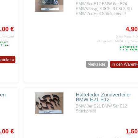
BMW 5er E12 BMW 6er E24
BMW&nbsp; 3.0CSi 3.0Si 3.3Li
BMW 7er E23 Stückpreis !!!
,00 €
4,90
gl.Versand
(alter Preis: 8,9
inkl. gesetzl. MwSt.
zzgl.Ver
arenkorb
Merkzettel
In den Warenk
ten
Haltefeder Zündverteiler
BMW E21 E12
BMW 3er E21 BMW 5er E12
Stückpreis!
,00 €
1,50