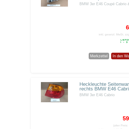
BMW 3er E46 Coupé Cabrio 
6
inkl. gesetzl. MwSt.
zz
Merkzettel
In den W
Heckleuchte Seitenwa
rechts BMW E46 Cabr
BMW 3er E46 Cabrio
59
(alter Preis