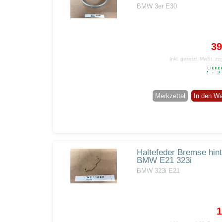
BMW 3er E30
39
inkl. gesetzl. MwSt.
zz
Merkzettel
In den W
Haltefeder Bremse hin
BMW E21 323i
BMW 323i E21
1