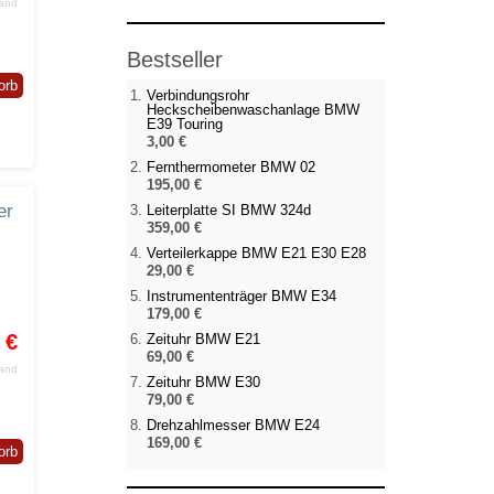
sand
Bestseller
orb
Verbindungsrohr
Heckscheibenwaschanlage BMW
E39 Touring
3,00 €
Fernthermometer BMW 02
195,00 €
er
Leiterplatte SI BMW 324d
359,00 €
Verteilerkappe BMW E21 E30 E28
29,00 €
Instrumententräger BMW E34
179,00 €
 €
Zeituhr BMW E21
69,00 €
sand
Zeituhr BMW E30
79,00 €
Drehzahlmesser BMW E24
169,00 €
orb