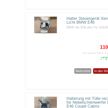
Halter Steuergerät Xen
Licht BMW E46
BMW 3er E46 alte Tnr. 6312
110
inkl. gesetzl. MwSt.
zz
Merkzettel
In den W
Halterung mit Tülle rec
für Nebelscheinwerfe
E46 Coupé Cabrio