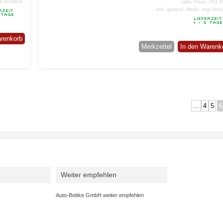
gl.Versand
(alter Preis: 353,0
inkl. gesetzl. MwSt.
zzgl.Ver
arenkorb
Merkzettel
In den Warenk
...
4
5
6
Weiter empfehlen
Auto-Bottke GmbH weiter empfehlen