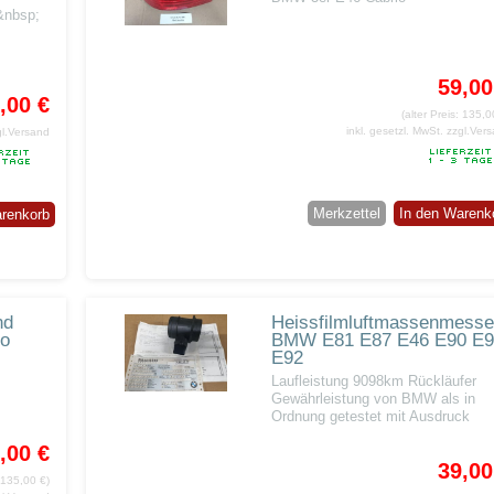
&nbsp;
59,00
,00 €
(alter Preis: 135,0
inkl. gesetzl. MwSt.
zzgl.Ver
gl.Versand
Merkzettel
In den Warenk
arenkorb
nd
Heissfilmluftmassenmesse
io
BMW E81 E87 E46 E90 E
E92
Laufleistung 9098km Rückläufer
Gewährleistung von BMW als in
Ordnung getestet mit Ausdruck
,00 €
39,00
: 135,00 €)